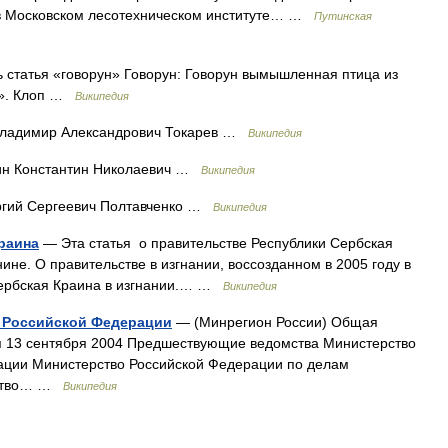
 в Московском лесотехническом институте… …
Путинская
 статья «говорун» Говорун: Говорун вымышленная птица из
ы». Клоп …
Википедия
ладимир Александрович Токарев …
Википедия
н Константин Николаевич …
Википедия
гий Сергеевич Полтавченко …
Википедия
раина
— Эта статья о правительстве Республики Сербская
ине. О правительстве в изгнании, воссозданном в 2005 году в
Сербская Краина в изгнании.… …
Википедия
я Российской Федерации
— (Минрегион России) Общая
я 13 сентября 2004 Предшествующие ведомства Министерство
ации Министерство Российской Федерации по делам
рство… …
Википедия