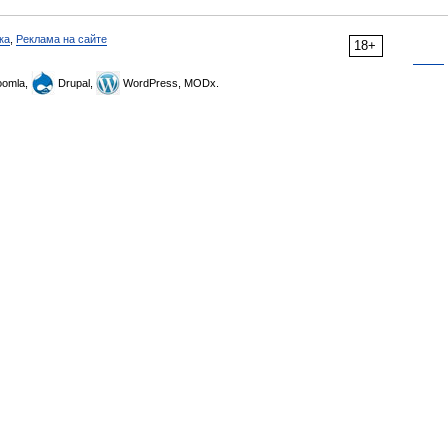
ка
,
Реклама на сайте
18+
omla,
Drupal,
WordPress, MODx.