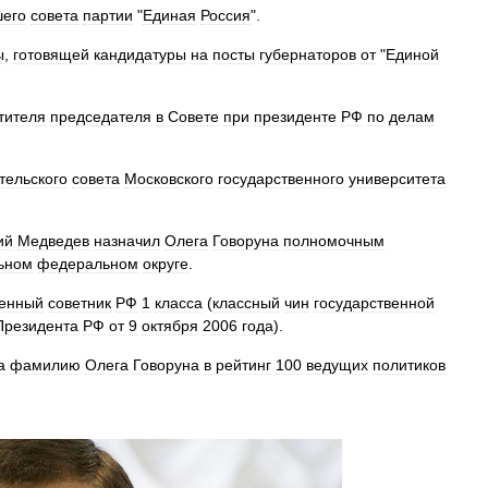
его
совета
партии
"
Единая
Россия
".
ы
,
готовящей
кандидатуры
на
посты
губернаторов
от
"
Единой
тителя
председателя
в
Совете
при
президенте
РФ
по
делам
тельского
совета
Московского
государственного
университета
ий
Медведев
назначил
Олега
Говоруна
полномочным
ьном
федеральном
округе
.
венный
советник
РФ
1
класса
(
классный
чин
государственной
Президента
РФ
от
9
октября
2006
года
).
а
фамилию
Олега
Говоруна
в
рейтинг
100
ведущих
политиков