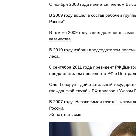
С
ноября
2008
года
является
членом
Высш
В
2009
году
вошел
в
состав
рабочей
групп
России
".
В
том
же
2009
году
занял
должность
замес
казачества
.
В
2010
году
избран
председателем
попечи
леса
.
6
сентября
2011
года
президент
РФ
Дмитр
представителем
президента
РФ
в
Централ
Олег
Говорун
-
действительный
государст
гражданской
службы
РФ
присвоен
Указом
В
2007
году
"
Независимая
газета
"
включил
России
.
Женат
,
есть
сын
.