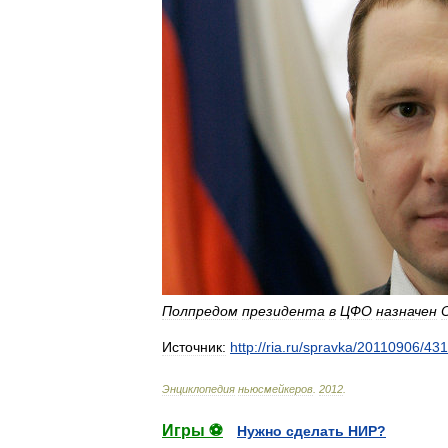
Полпредом
президента
в
ЦФО
назначен
Источник:
http:
//
ria
.
ru
/
spravka
/
20110906
/
431
Энциклопедия
ньюсмейкеров
.
2012
.
Игры ⚽
Нужно сделать НИР?