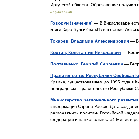
Иркутской области. Образование получил
энциклопедия
Говорун (значения)
— В Викисловаре есть
книги Кира Булычёва «Путешествие Алис
Токарев, Владимир Александрович
— В
Костин, Константин Николаевич
— Кости
Полтавченко, Георгий Сергеевич
— Геор
Правительство Республики Сербская К
Краина, существовавшем до 1995 года в Кн
Белграде см. Правительство Республики 
Министерство регионального развити
информация Страна Россия Дата создани
региональной политики Российской Федер
федерации и национальностей Министе