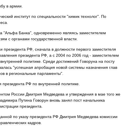
жбу
в
армии
.
ический
институт
по
специальности
"
химик
технолог
".
По
неса
.
та
"
Альфа
Банка
",
одновременно
являясь
заместителем
язям
с
органами
государственной
власти
.
ии
президента
РФ
,
сначала
в
должности
первого
заместителя
равления
президента
РФ
,
а
с
2004
по
2006
год
-
заместителем
внутренней
политике
.
Среди
достижений
Говоруна
на
посту
валась
"
успешная
апробация
новой
системы
назначения
глав
ов
в
региональные
парламенты
".
я
президента
РФ
по
внутренней
политике
.
ентом
России
Дмитрия
Медведева
и
утверждения
в
мае
того
же
ладимира
Путина
Говорун
вновь
занял
пост
начальника
нистрации
президента
.
данной
по
указу
президента
РФ
Дмитрия
Медведева
комиссии
правленческих
кадров
.