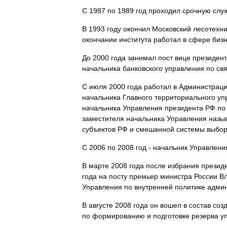
С
1987
по
1989
год
проходил
срочную
слу
В
1993
году
окончил
Московский
лесотехн
окончании
института
работал
в
сфере
биз
До
2000
года
занимал
пост
вице
президен
начальника
банковского
управления
по
св
С
июля
2000
года
работал
в
Администрац
начальника
Главного
территориального
уп
начальника
Управления
президента
РФ
по
заместителя
начальника
Управления
назы
субъектов
РФ
и
смешанной
системы
выбор
С
2006
по
2008
год
-
начальник
Управлени
В
марте
2008
года
после
избрания
презид
года
на
посту
премьер
министра
России
В
Управления
по
внутренней
политике
адми
В
августе
2008
года
он
вошел
в
состав
соз
по
формированию
и
подготовке
резерва
у