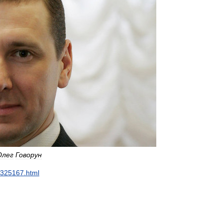
Олег
Говорун
325167
.
html