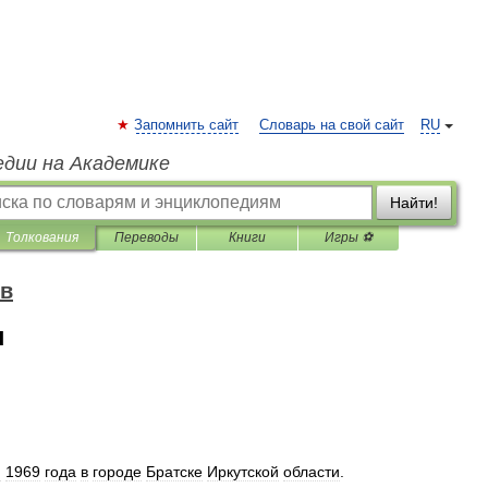
Запомнить сайт
Словарь на свой сайт
RU
едии на Академике
Найти!
Толкования
Переводы
Книги
Игры ⚽
ов
н
я
1969
года
в
городе
Братске
Иркутской
области
.