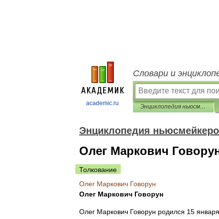
Словари и энциклоп
academic.ru
Энциклопедия ньюсмейкеров
Энциклопедия ньюсмейкер
Олег Маркович Говору
Толкование
Олег
Маркович
Говорун
Олег
Маркович
Говорун
Олег
Маркович
Говорун
родился
15
январ